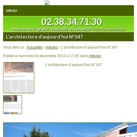
MENU
02.38.34.71.30
ACCUEIL
Pour un devis gratuit, contactez un conseiller
(coût d'un appel local)
HISTORIQUE
L’architecture d’aujourd’hui N°347
Vous êtes ici :
Actualités
›
Articles
› L’architecture d’aujourd’hui N°347
ÉQUIPE ET MOYENS MATÉRIELS
Publié le mercredi 04 décembre 2013 à 17:05 dans
Articles
POURQUOI CONSTRUIRE EN BOIS ?
L’architecture d’aujourd’hui N°347
LA DÉMARCHE HQE
QU'EST-CE QUE LA NORME RT 2012 ?
SPONSORING
ARTICLES
CONTACT ET PLAN