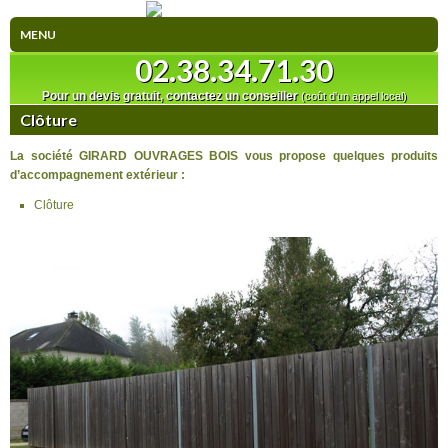
MENU
02.38.34.71.30
ACCUEIL
Pour un devis gratuit, contactez un conseiller
(coût d'un appel local)
HISTORIQUE
Clôture
La société GIRARD OUVRAGES BOIS vous propose quelques produits
ÉQUIPE ET MOYENS MATÉRIELS
d’accompagnement extérieur :
POURQUOI CONSTRUIRE EN BOIS ?
Clôture
LA DÉMARCHE HQE
QU'EST-CE QUE LA NORME RT 2012 ?
SPONSORING
ARTICLES
CONTACT ET PLAN